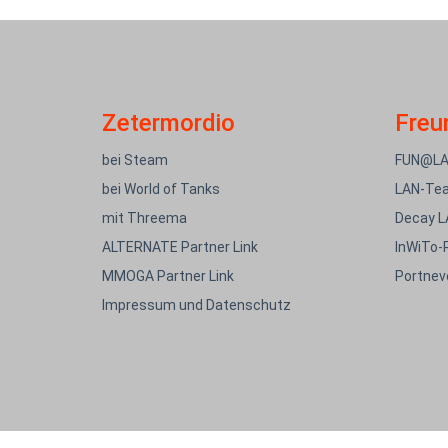
Zetermordio
Freu
bei Steam
FUN@L
bei World of Tanks
LAN-Tea
mit Threema
Decay L
ALTERNATE Partner Link
InWiTo-
MMOGA Partner Link
Portnev
Impressum und Datenschutz