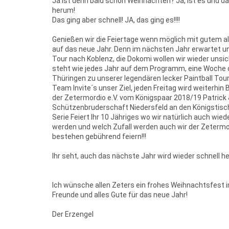
Ja ist denn bald schon Weihnachten? Ja, ist es und d
herum!
Das ging aber schnell! JA, das ging es!!!!
Genießen wir die Feiertage wenn möglich mit gutem a
auf das neue Jahr. Denn im nächsten Jahr erwartet un
Tour nach Koblenz, die Dokomi wollen wir wieder un
steht wie jedes Jahr auf dem Programm, eine Woche 
Thüringen zu unserer legendären lecker Paintball Tour
Team Invite´s unser Ziel, jeden Freitag wird weiterhi
der Zetermordio e.V. vom Königspaar 2018/19 Patrick 
Schützenbruderschaft Niedersfeld an den Königstisch
Serie Feiert Ihr 10 Jähriges wo wir natürlich auch wied
werden und welch Zufall werden auch wir der Zetermor
bestehen gebührend feiern!!!
Ihr seht, auch das nächste Jahr wird wieder schnell he
Ich wünsche allen Zeters ein frohes Weihnachtsfest i
Freunde und alles Gute für das neue Jahr!
Der Erzengel