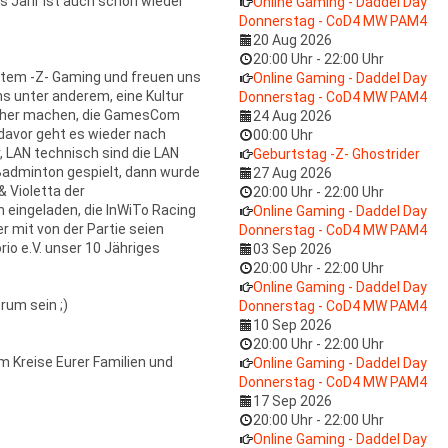
as Jahr ist auch schon wieder
Online Gaming - Daddel Day
Donnerstag - CoD4 MW PAM4
20 Aug 2026
20:00 Uhr
-
22:00 Uhr
ltem -Z- Gaming und freuen uns
Online Gaming - Daddel Day
s unter anderem, eine Kultur
Donnerstag - CoD4 MW PAM4
sicher machen, die GamesCom
24 Aug 2026
davor geht es wieder nach
00:00 Uhr
, LAN technisch sind die LAN
Geburtstag -Z- Ghostrider
n Badminton gespielt, dann wurde
27 Aug 2026
& Violetta der
20:00 Uhr
-
22:00 Uhr
 eingeladen, die InWiTo Racing
Online Gaming - Daddel Day
er mit von der Partie seien
Donnerstag - CoD4 MW PAM4
io e.V. unser 10 Jähriges
03 Sep 2026
20:00 Uhr
-
22:00 Uhr
Online Gaming - Daddel Day
rum sein ;)
Donnerstag - CoD4 MW PAM4
10 Sep 2026
20:00 Uhr
-
22:00 Uhr
m Kreise Eurer Familien und
Online Gaming - Daddel Day
Donnerstag - CoD4 MW PAM4
17 Sep 2026
20:00 Uhr
-
22:00 Uhr
Online Gaming - Daddel Day