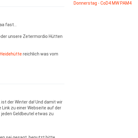
Donnerstag - CoD4 MW PAM4
 fast...
wieder unsere Zetermordio Hütten
Heidehütte
reichlich was vom
t der Winter da! Und damit wir
 Link zu einer Webseite auf der
r jeden Geldbeutel etwas zu
en sei gesagt, benutzt bitte