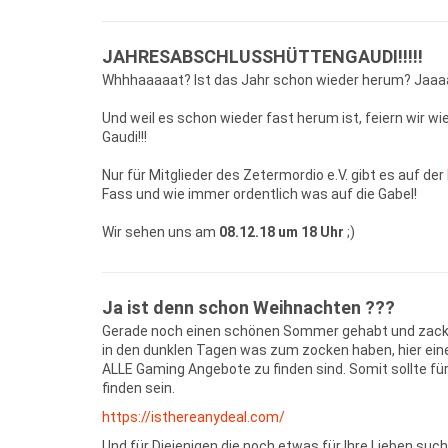
JAHRESABSCHLUSSHÜTTENGAUDI!!!!!
Whhhaaaaat? Ist das Jahr schon wieder herum? Jaaaaa
Und weil es schon wieder fast herum ist, feiern wir 
Gaudi!!!
Nur für Mitglieder des Zetermordio e.V. gibt es auf der
Fass und wie immer ordentlich was auf die Gabel!
Wir sehen uns am
08.12.18 um 18 Uhr
;)
Ja ist denn schon Weihnachten ???
Gerade noch einen schönen Sommer gehabt und zack is
in den dunklen Tagen was zum zocken haben, hier eine
ALLE Gaming Angebote zu finden sind. Somit sollte fü
finden sein.
https://isthereanydeal.com/
Und für Diejenigen die noch etwas für Ihre Lieben such