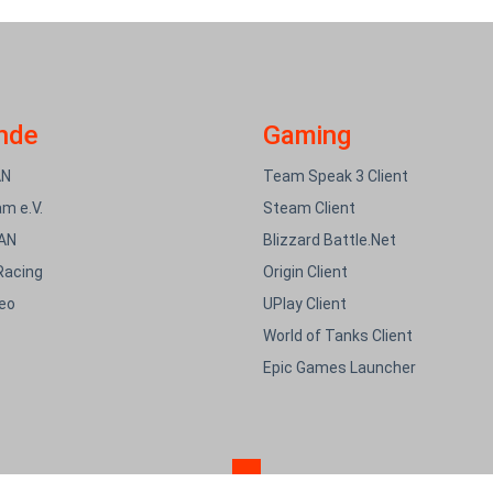
nde
Gaming
AN
Team Speak 3 Client
m e.V.
Steam Client
AN
Blizzard Battle.Net
Racing
Origin Client
eo
UPlay Client
World of Tanks Client
Epic Games Launcher