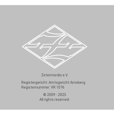
Zetermordio e.V.
Registergericht: Amtsgericht Arnsberg
Registernummer: VR 1076
© 2009 - 2025
All rights reserved.