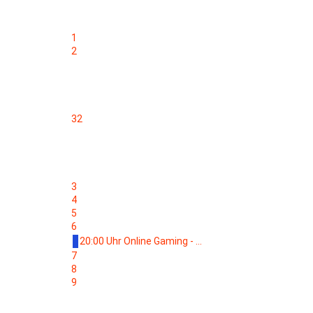
1
2
32
3
4
5
6
20:00 Uhr Online Gaming - ...
7
8
9