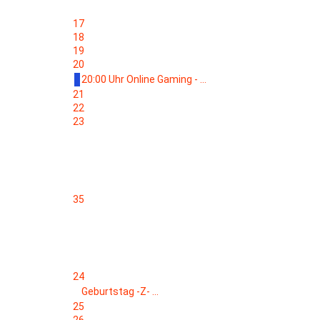
17
18
19
20
20:00 Uhr Online Gaming - ...
21
22
23
35
24
Geburtstag -Z- ...
25