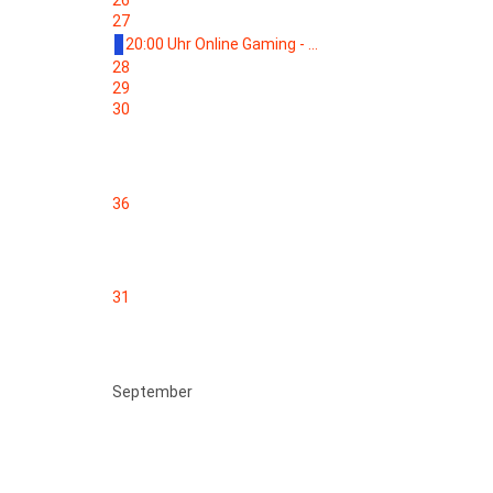
26
27
20:00 Uhr Online Gaming - ...
28
29
30
36
31
September